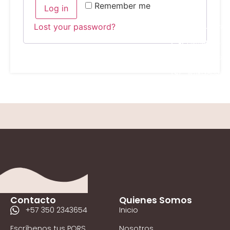
Remember me
Log in
Lost your password?
Donar Ahora
Membresía
Tienda Virtual
WhatsApp
Contacto
Quienes Somos
+57 350 2343654
Inicio
Escríbenos tus PQRS
Nosotros