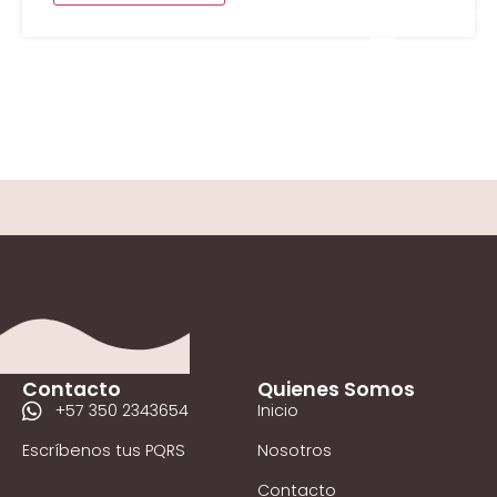
Donar Ahora
Membresía
Tienda Virtual
WhatsApp
Contacto
Quienes Somos
+57 350 2343654
Inicio
Escríbenos tus PQRS
Nosotros
Contacto