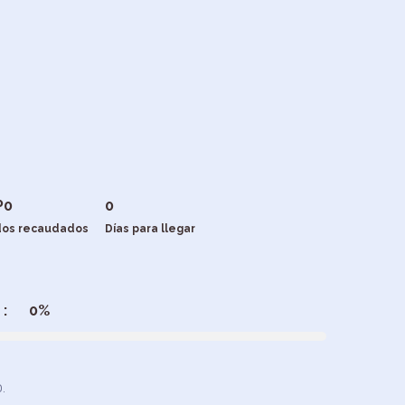
P
0
0
dos recaudados
Días para llegar
:
0%
.