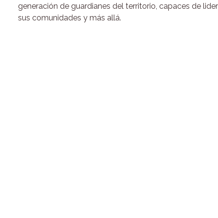
generación de guardianes del territorio, capaces de lid
sus comunidades y más allá.
Pedagogía de imp
Nuestro estrategia educativa “Pedagogía Enraizamiento”
poder potenciar el proceso en comunidades rurales de