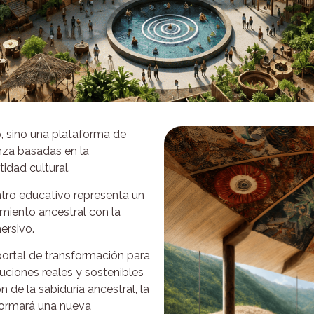
, sino una plataforma de
za basadas en la
tidad cultural.
entro educativo representa un
miento ancestral con la
ersivo.
ortal de transformación para
ciones reales y sostenibles
ón de la sabiduría ancestral, la
 formará una nueva